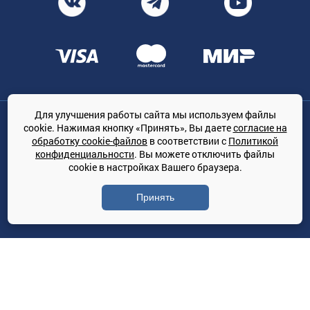
Для улучшения работы сайта мы используем файлы
Общество с ограниченной ответственностью «ТРЕЙДКОН», ОГРН:
cookie. Нажимая кнопку «Принять», Вы даете
согласие на
1167847364079, 197022, г. Санкт-Петербург, проспект Медиков, 7
обработку cookie-файлов
в соответствии с
Политикой
КЛИМАТПРОФ.ONLINE - оптовая продажа кондиционеров и
конфиденциальности
. Вы можете отключить файлы
климатической техники на территории РФ
cookie в настройках Вашего браузера.
© Сайт принадлежит ООО «ТРЕЙДКОН»
Принять
Политика конфиденциальности