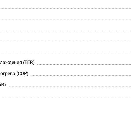
лаждения (EER)
огрева (COP)
кВт