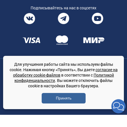
Подписывайтесь на нас в соцсетях
Для улучшения работы сайта мы используем файлы
Общество с ограниченной ответственностью «ТРЕЙДКОН», ОГРН:
cookie. Нажимая кнопку «Принять», Вы даете
согласие на
1167847364079, 197022, г. Санкт-Петербург, проспект Медиков, 7
обработку cookie-файлов
в соответствии с
Политикой
КЛИМАТПРОФ.ONLINE - оптовая продажа кондиционеров и
конфиденциальности
. Вы можете отключить файлы
климатической техники на территории РФ
cookie в настройках Вашего браузера.
© Сайт принадлежит ООО «ТРЕЙДКОН»
Принять
Политика конфиденциальности