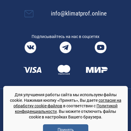
info@klimatprof.online
Подписывайтесь на нас в соцсетях
Для улучшения работы сайта мы используем файлы
Общество с ограниченной ответственностью «ТРЕЙДКОН», ОГРН:
cookie. Нажимая кнопку «Принять», Вы даете
согласие на
1167847364079, 197022, г. Санкт-Петербург, проспект Медиков, 7
обработку cookie-файлов
в соответствии с
Политикой
КЛИМАТПРОФ.ONLINE - оптовая продажа кондиционеров и
конфиденциальности
. Вы можете отключить файлы
климатической техники на территории РФ
cookie в настройках Вашего браузера.
© Сайт принадлежит ООО «ТРЕЙДКОН»
Принять