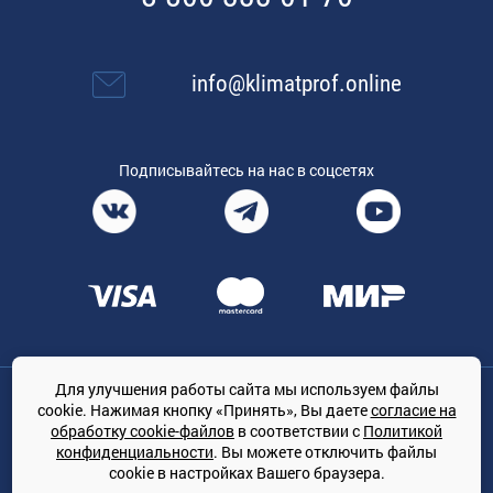
info@klimatprof.online
Подписывайтесь на нас в соцсетях
Для улучшения работы сайта мы используем файлы
Общество с ограниченной ответственностью «ТРЕЙДКОН», ОГРН:
cookie. Нажимая кнопку «Принять», Вы даете
согласие на
1167847364079, 197022, г. Санкт-Петербург, проспект Медиков, 7
обработку cookie-файлов
в соответствии с
Политикой
КЛИМАТПРОФ.ONLINE - оптовая продажа кондиционеров и
конфиденциальности
. Вы можете отключить файлы
климатической техники на территории РФ
cookie в настройках Вашего браузера.