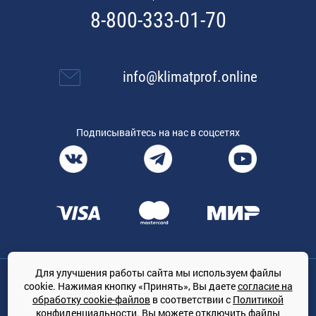
8-800-333-01-70
info@klimatprof.online
Подписывайтесь на нас в соцсетях
Для улучшения работы сайта мы используем файлы
Общество с ограниченной ответственностью «ТРЕЙДКОН», ОГРН:
cookie. Нажимая кнопку «Принять», Вы даете
согласие на
1167847364079, 197022, г. Санкт-Петербург, проспект Медиков, 7
обработку cookie-файлов
в соответствии с
Политикой
КЛИМАТПРОФ.ONLINE - оптовая продажа кондиционеров и
конфиденциальности
. Вы можете отключить файлы