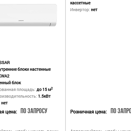
кассетные
Инвертор:
нет
SSAR
утренние блоки настенные
KWA2
енный блок
2
ованная площадь:
до 15 м
оизводительность:
1.5кВт
:
нет
По запросу
По запр
я цена:
Розничная цена: