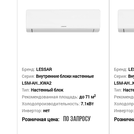
Бренд:
LESSAR
Бренд:
LE
Серия:
Внутренние блоки настенные
Серия:
Вн
LSM-AH…KWA2
LSM-AH…
Тип:
Настенный блок
Тип:
Наст
2
Рекомендованная площадь:
до 71 м
Рекоменд
Холодопроизводительность:
7.1кВт
Холодопр
Инвертор:
нет
Инвертор
По запросу
Розничная цена:
Рознична