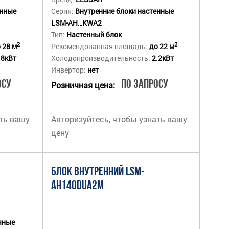
енные
Серия:
Внутренние блоки настенные
LSM-AH…KWA2
Тип:
Настенный блок
2
2
 28 м
Рекомендованная площадь:
до 22 м
.8кВт
Холодопроизводительность:
2.2кВт
Инвертор:
нет
осу
По запросу
Розничная цена:
ать вашу
Авторизуйтесь
, чтобы узнать вашу
цену
БЛОК ВНУТРЕННИЙ LSM-
AH140DUA2M
чные