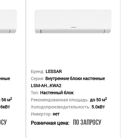
Бренд:
LESSAR
енные
Серия:
Внутренние блоки настенные
LSM-AH…KWA2
Тип:
Настенный блок
2
2
 56 м
Рекомендованная площадь:
до 50 м
.6кВт
Холодопроизводительность:
5.0кВт
Инвертор:
нет
осу
По запросу
Розничная цена: