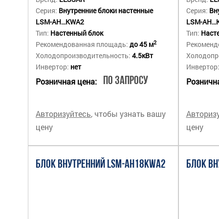
Серия:
Внутренние блоки настенные
Серия:
Вн
LSM-AH…KWA2
LSM-AH…
Тип:
Настенный блок
Тип:
Наст
2
Рекомендованная площадь:
до 45 м
Рекоменд
Холодопроизводительность:
4.5кВт
Холодопр
Инвертор:
нет
Инвертор
По запросу
Розничная цена:
Рознична
Авторизуйтесь
, чтобы узнать вашу
Авториз
цену
цену
БЛОК ВНУТРЕННИЙ LSM-AH18KWA2
БЛОК ВН