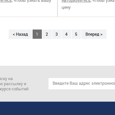
уйтесь
, чтобы узнать вашу
Авторизуйтесь
, чтобы узн
цену
< Назад
1
2
3
4
5
Вперед >
ску на
ю рассылку и
 курсе событий