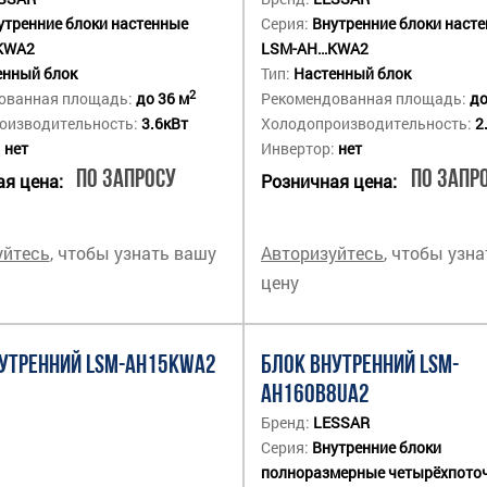
утренние блоки настенные
Серия:
Внутренние блоки наст
KWA2
LSM-AH…KWA2
енный блок
Тип:
Настенный блок
2
ованная площадь:
до 36 м
Рекомендованная площадь:
до
оизводительность:
3.6кВт
Холодопроизводительность:
2
:
нет
Инвертор:
нет
По запросу
По запр
я цена:
Розничная цена:
уйтесь
, чтобы узнать вашу
Авторизуйтесь
, чтобы узн
цену
УТРЕННИЙ LSM-AH15KWA2
БЛОК ВНУТРЕННИЙ LSM-
AH160B8UA2
Бренд:
LESSAR
Серия:
Внутренние блоки
полноразмерные четырёхпото