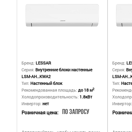
Бренд:
LESSAR
Бренд:
LE
Серия:
Внутренние блоки настенные
Серия:
Вн
LSM-AH…KWA2
LSM-AH…
Тип:
Настенный блок
Тип:
Наст
2
Рекомендованная площадь:
до 18 м
Рекоменд
Холодопроизводительность:
1.8кВт
Холодопр
Инвертор:
нет
Инвертор
По запросу
Розничная цена:
Рознична