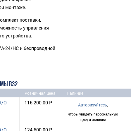
ри монтаже.
комплект поставки,
зможность управления
го устройства.
7A-24/HC и беспроводной
ЕМЫ R32
Розничная цена
Наличие
A/O
116 200.00 Р
Авторизуйтесь
,
чтобы увидеть персональную
цену и наличие
A/O
124 600.00 Р