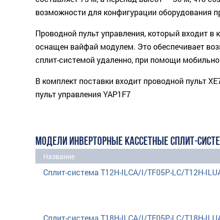
возможности для конфигурации оборудования п
Проводной пульт управления, который входит в 
оснащен вайфай модулем. Это обеспечивает во
сплит-системой удаленно, при помощи мобильно
В комплект поставки входит проводной пульт XE
пульт управления YAP1F7
МОДЕЛИ ИНВЕРТОРНЫЕ КАССЕТНЫЕ СПЛИТ-СИСТ
Название
Сплит-система T12H-ILCA/I/TF05P-LC/T12H-ILU
Сплит-система T18H-ILCA/I/TF05P-LC/T18H-ILU