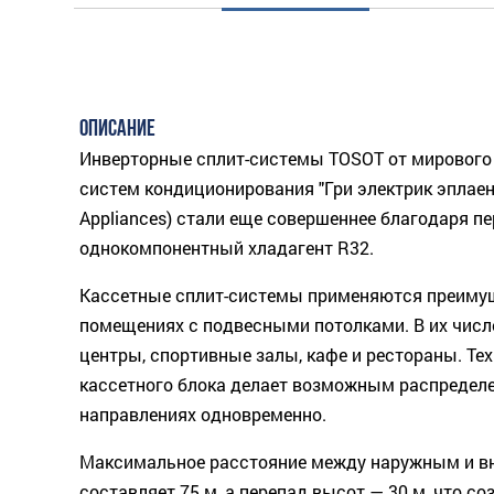
ОПИСАНИЕ
Инверторные сплит-системы TOSOT от мирового 
систем кондиционирования "Гри электрик эплаенси
Appliances) стали еще совершеннее благодаря п
однокомпонентный хладагент R32.
Кассетные сплит-системы применяются преиму
помещениях с подвесными потолками. В их числе
центры, спортивные залы, кафе и рестораны. Те
кассетного блока делает возможным распределе
направлениях одновременно.
Максимальное расстояние между наружным и в
составляет 75 м, а перепад высот — 30 м, что с