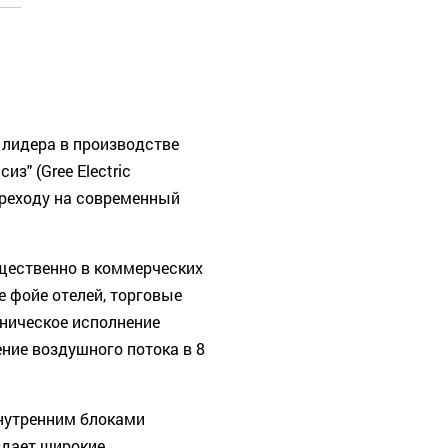
лидера в производстве
з" (Gree Electric
ереходу на современный
щественно в коммерческих
 фойе отелей, торговые
хническое исполнение
ние воздушного потока в 8
нутренним блоками
оздает широкие