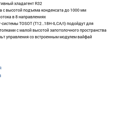
тивный хладагент R32
 с высотой подъема конденсата до 1000 мм
отока в 8 направлениях
-системы TOSOT (T12…18H-ILCA/I) подойдут для
толками с малой высотой запотолочного пространства
льт управления со встроенным модулем вайфай
я
я