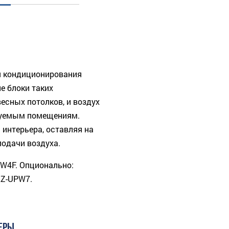
я кондиционирования
е блоки таких
есных потолков, и воздух
руемым помещениям.
интерьера, оставляя на
одачи воздуха.
PW4F. Опционально:
LZ-UPW7.
ЕРЫ