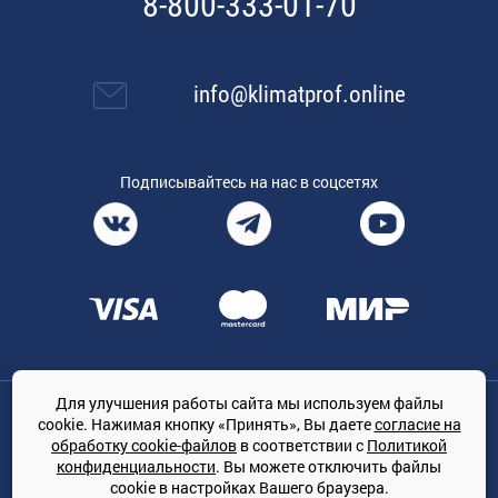
8-800-333-01-70
info@klimatprof.online
Подписывайтесь на нас в соцсетях
Для улучшения работы сайта мы используем файлы
Общество с ограниченной ответственностью «ТРЕЙДКОН», ОГРН:
cookie. Нажимая кнопку «Принять», Вы даете
согласие на
1167847364079, 197022, г. Санкт-Петербург, проспект Медиков, 7
обработку cookie-файлов
в соответствии с
Политикой
КЛИМАТПРОФ.ONLINE - оптовая продажа кондиционеров и
конфиденциальности
. Вы можете отключить файлы
климатической техники на территории РФ
cookie в настройках Вашего браузера.