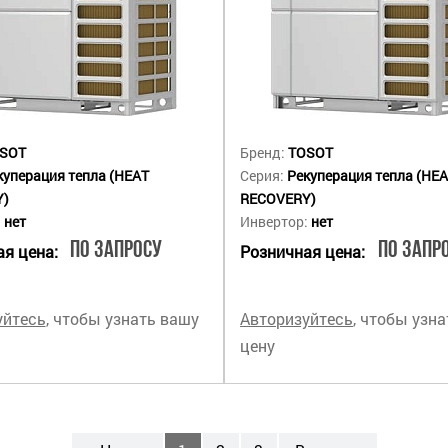
SOT
Бренд:
TOSOT
куперация тепла (HEAT
Серия:
Рекуперация тепла (HE
Y)
RECOVERY)
:
нет
Инвертор:
нет
По запросу
По запр
я цена:
Розничная цена:
уйтесь
, чтобы узнать вашу
Авторизуйтесь
, чтобы узн
цену