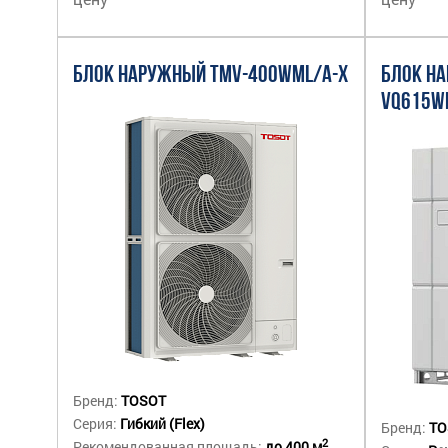
БЛОК НАРУЖНЫЙ TMV-400WML/A-X
БЛОК Н
VQ615W
Бренд:
TOSOT
Серия:
Гибкий (Flex)
Бренд:
TO
2
Рекомендованная площадь:
до 400 м