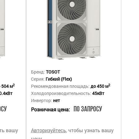
Бренд:
TOSOT
Серия:
Гибкий (Flex)
2
2
 504 м
Рекомендованная площадь:
до 450 м
0.4кВт
Холодопроизводительность:
45кВт
Инвертор:
нет
осу
По запросу
Розничная цена:
ать вашу
Авторизуйтесь
, чтобы узнать вашу
цену