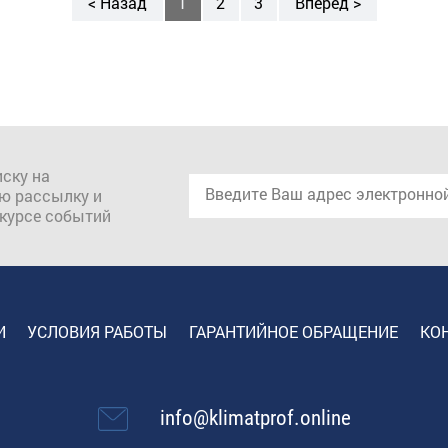
< Назад
1
2
3
Вперед >
ску на
ю рассылку и
 курсе событий
И
УСЛОВИЯ РАБОТЫ
ГАРАНТИЙНОЕ ОБРАЩЕНИЕ
КО
info@klimatprof.online