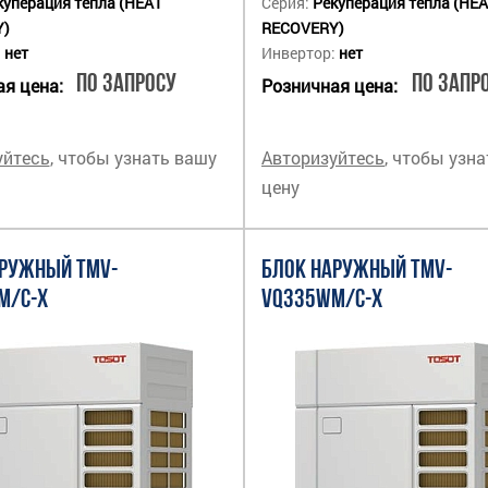
куперация тепла (HEAT
Серия:
Рекуперация тепла (HE
Y)
RECOVERY)
:
нет
Инвертор:
нет
По запросу
По запр
я цена:
Розничная цена:
уйтесь
, чтобы узнать вашу
Авторизуйтесь
, чтобы узн
цену
АРУЖНЫЙ TMV-
БЛОК НАРУЖНЫЙ TMV-
M/C-X
VQ335WM/C-X