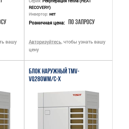
AT
Серия:
Рекуперация тепла (HEAT
RECOVERY)
Инвертор:
нет
осу
По запросу
Розничная цена:
ать вашу
Авторизуйтесь
, чтобы узнать вашу
цену
БЛОК НАРУЖНЫЙ TMV-
VQ280WM/C-X