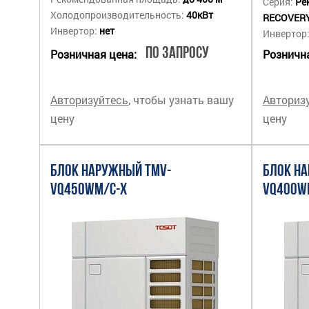
Серия:
Ре
Холодопроизводительность:
40кВт
RECOVER
Инвертор:
нет
Инвертор
По запросу
Розничная цена:
Рознична
Авторизуйтесь
, чтобы узнать вашу
Авториз
цену
цену
БЛОК НАРУЖНЫЙ TMV-
БЛОК Н
VQ450WM/C-X
VQ400W