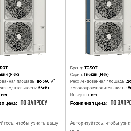
SOT
Бренд:
TOSOT
кий (Flex)
Серия:
Гибкий (Flex)
2
ованная площадь:
до 560 м
Рекомендованная площадь:
до
оизводительность:
56кВт
Холодопроизводительность:
5
:
нет
Инвертор:
нет
По запросу
По запр
я цена:
Розничная цена:
уйтесь
, чтобы узнать вашу
Авторизуйтесь
, чтобы узн
цену