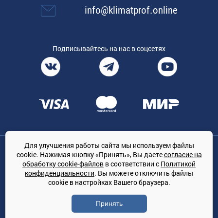
info@klimatprof.online
Подписывайтесь на нас в соцсетях
Для улучшения работы сайта мы используем файлы
Общество с ограниченной ответственностью «ТРЕЙДКОН», ОГРН:
cookie. Нажимая кнопку «Принять», Вы даете
согласие на
1167847364079, 197022, г. Санкт-Петербург, проспект Медиков, 7
обработку cookie-файлов
в соответствии с
Политикой
КЛИМАТПРОФ.ONLINE - оптовая продажа кондиционеров и
конфиденциальности
. Вы можете отключить файлы
климатической техники на территории РФ
cookie в настройках Вашего браузера.
© Сайт принадлежит ООО «ТРЕЙДКОН»
Принять
Политика конфиденциальности