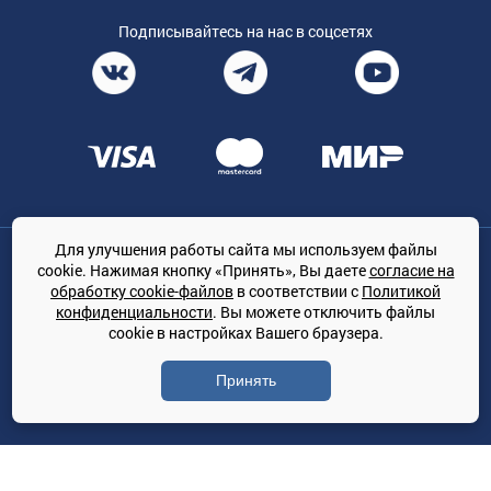
Подписывайтесь на нас в соцсетях
Для улучшения работы сайта мы используем файлы
Общество с ограниченной ответственностью «ТРЕЙДКОН», ОГРН:
cookie. Нажимая кнопку «Принять», Вы даете
согласие на
1167847364079, 197022, г. Санкт-Петербург, проспект Медиков, 7
обработку cookie-файлов
в соответствии с
Политикой
КЛИМАТПРОФ.ONLINE - оптовая продажа кондиционеров и
конфиденциальности
. Вы можете отключить файлы
климатической техники на территории РФ
cookie в настройках Вашего браузера.
© Сайт принадлежит ООО «ТРЕЙДКОН»
Принять
Политика конфиденциальности