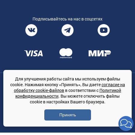
Подписывайтесь на нас в соцсетях
Для улучшения работы сайта мы используем файлы
Общество с ограниченной ответственностью «ТРЕЙДКОН», ОГРН:
cookie. Нажимая кнопку «Принять», Вы даете
согласие на
1167847364079, 197022, г. Санкт-Петербург, проспект Медиков, 7
обработку cookie-файлов
в соответствии с
Политикой
КЛИМАТПРОФ.ONLINE - оптовая продажа кондиционеров и
конфиденциальности
. Вы можете отключить файлы
климатической техники на территории РФ
cookie в настройках Вашего браузера.
© Сайт принадлежит ООО «ТРЕЙДКОН»
Принять
Политика конфиденциальности