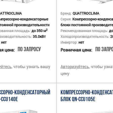
ATTROCLIMA
Бренд:
QUATTROCLIMA
мпрессорно-конденсаторные
Серия:
Компрессорно-конденс
стоянной производительности
блоки постоянной производит
2
ованная площадь:
до 350 м
Рекомендованная площадь:
до
оизводительность:
35.0кВт
Холодопроизводительность:
2
:
нет
Инвертор:
нет
По запросу
По запр
я цена:
Розничная цена:
уйтесь
, чтобы узнать вашу
Авторизуйтесь
, чтобы узн
цену
ССОРНО-КОНДЕНСАТОРНЫЙ
КОМПРЕССОРНО-КОНДЕНСА
-CCU140E
БЛОК QN-CCU105E