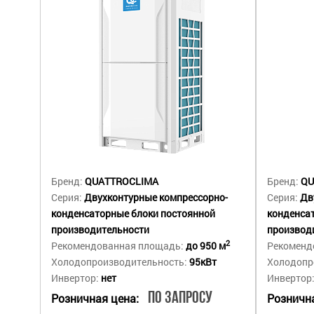
Бренд:
QUATTROCLIMA
Бренд:
QU
Серия:
Двухконтурные компрессорно-
Серия:
Дв
конденсаторные блоки постоянной
конденса
производительности
производ
2
Рекомендованная площадь:
до 950 м
Рекоменд
Холодопроизводительность:
95кВт
Холодопр
Инвертор:
нет
Инвертор
По запросу
Розничная цена:
Рознична