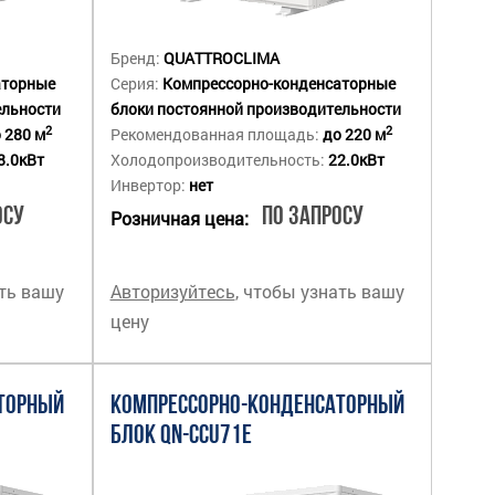
Бренд:
QUATTROCLIMA
аторные
Серия:
Компрессорно-конденсаторные
ельности
блоки постоянной производительности
2
2
 280 м
Рекомендованная площадь:
до 220 м
8.0кВт
Холодопроизводительность:
22.0кВт
Инвертор:
нет
осу
По запросу
Розничная цена:
ать вашу
Авторизуйтесь
, чтобы узнать вашу
цену
ТОРНЫЙ
КОМПРЕССОРНО-КОНДЕНСАТОРНЫЙ
БЛОК QN-CCU71E