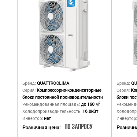
Бренд:
QUATTROCLIMA
Бренд:
QU
Серия:
Компрессорно-конденсаторные
Серия:
Ко
блоки постоянной производительности
блоки по
2
Рекомендованная площадь:
до 160 м
Рекоменд
Холодопроизводительность:
16.0кВт
Холодопр
Инвертор:
нет
Инвертор
По запросу
Розничная цена:
Рознична