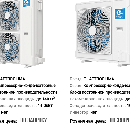
ATTROCLIMA
Бренд:
QUATTROCLIMA
мпрессорно-конденсаторные
Серия:
Компрессорно-конденс
стоянной производительности
блоки постоянной производит
2
ованная площадь:
до 140 м
Рекомендованная площадь:
до
оизводительность:
14.0кВт
Холодопроизводительность:
1
:
нет
Инвертор:
нет
По запросу
По запр
я цена:
Розничная цена: