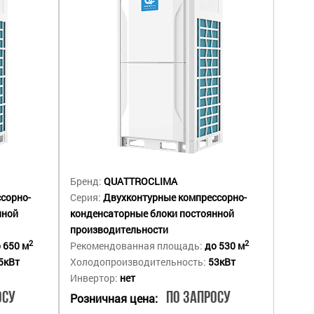
Бренд:
QUATTROCLIMA
сорно-
Серия:
Двухконтурные компрессорно-
нной
конденсаторные блоки постоянной
производительности
2
2
 650 м
Рекомендованная площадь:
до 530 м
5кВт
Холодопроизводительность:
53кВт
Инвертор:
нет
осу
По запросу
Розничная цена: