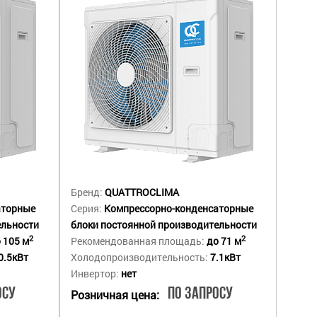
Бренд:
QUATTROCLIMA
аторные
Серия:
Компрессорно-конденсаторные
ельности
блоки постоянной производительности
2
2
 105 м
Рекомендованная площадь:
до 71 м
0.5кВт
Холодопроизводительность:
7.1кВт
Инвертор:
нет
осу
По запросу
Розничная цена: