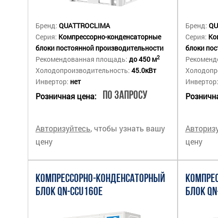
Бренд:
QUATTROCLIMA
Бренд:
QU
Серия:
Компрессорно-конденсаторные
Серия:
Ко
блоки постоянной производительности
блоки по
2
Рекомендованная площадь:
до 450 м
Рекоменд
Холодопроизводительность:
45.0кВт
Холодопр
Инвертор:
нет
Инвертор
По запросу
Розничная цена:
Рознична
Авторизуйтесь
, чтобы узнать вашу
Авториз
цену
цену
КОМПРЕССОРНО-КОНДЕНСАТОРНЫЙ
КОМПРЕ
БЛОК QN-CCU160E
БЛОК QN