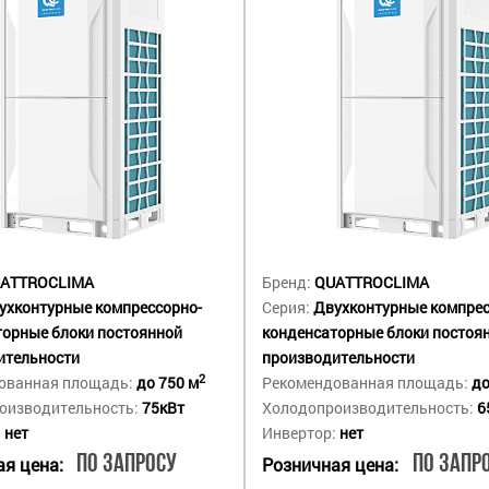
ATTROCLIMA
Бренд:
QUATTROCLIMA
ухконтурные компрессорно-
Серия:
Двухконтурные компрес
торные блоки постоянной
конденсаторные блоки постоя
ительности
производительности
2
ованная площадь:
до 750 м
Рекомендованная площадь:
до
оизводительность:
75кВт
Холодопроизводительность:
6
:
нет
Инвертор:
нет
По запросу
По запр
я цена:
Розничная цена: