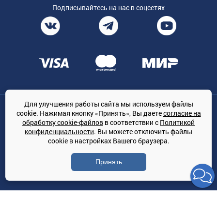
Подписывайтесь на нас в соцсетях
Для улучшения работы сайта мы используем файлы
Общество с ограниченной ответственностью «ТРЕЙДКОН», ОГРН:
cookie. Нажимая кнопку «Принять», Вы даете
согласие на
1167847364079, 197022, г. Санкт-Петербург, проспект Медиков, 7
обработку cookie-файлов
в соответствии с
Политикой
КЛИМАТПРОФ.ONLINE - оптовая продажа кондиционеров и
конфиденциальности
. Вы можете отключить файлы
климатической техники на территории РФ
cookie в настройках Вашего браузера.
© Сайт принадлежит ООО «ТРЕЙДКОН»
Принять
Политика конфиденциальности