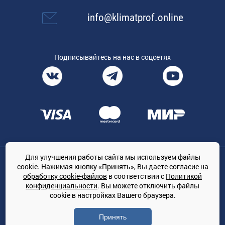
info@klimatprof.online
Подписывайтесь на нас в соцсетях
Для улучшения работы сайта мы используем файлы
Общество с ограниченной ответственностью «ТРЕЙДКОН», ОГРН:
cookie. Нажимая кнопку «Принять», Вы даете
согласие на
1167847364079, 197022, г. Санкт-Петербург, проспект Медиков, 7
обработку cookie-файлов
в соответствии с
Политикой
КЛИМАТПРОФ.ONLINE - оптовая продажа кондиционеров и
конфиденциальности
. Вы можете отключить файлы
климатической техники на территории РФ
cookie в настройках Вашего браузера.
© Сайт принадлежит ООО «ТРЕЙДКОН»
Принять
Политика конфиденциальности