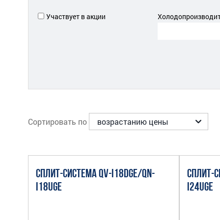
Участвует в акции
Холодопроизводите
Сортировать по
СПЛИТ-СИСТЕМА QV-I18DGE/QN-
СПЛИТ-С
I18UGE
I24UGE