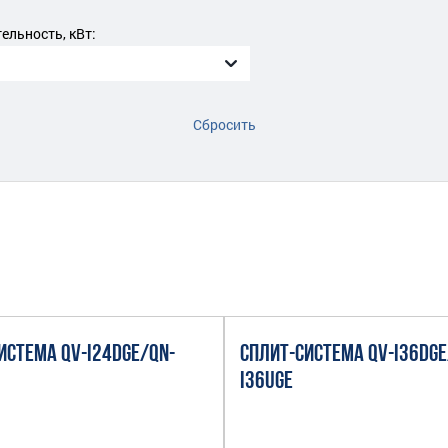
льность, кВт:
Сбросить
ИСТЕМА QV-I24DGE/QN-
СПЛИТ-СИСТЕМА QV-I36DGE
I36UGE