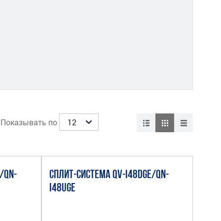
Показывать по
/QN-
СПЛИТ-СИСТЕМА QV-I48DGE/QN-
I48UGE