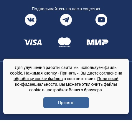
Подписывайтесь на нас в соцсетях
Для улучшения работы сайта мы используем файлы
Общество с ограниченной ответственностью «ТРЕЙДКОН», ОГРН:
cookie. Нажимая кнопку «Принять», Вы даете
согласие на
1167847364079, 197022, г. Санкт-Петербург, проспект Медиков, 7
обработку cookie-файлов
в соответствии с
Политикой
КЛИМАТПРОФ.ONLINE - оптовая продажа кондиционеров и
конфиденциальности
. Вы можете отключить файлы
климатической техники на территории РФ
cookie в настройках Вашего браузера.
© Сайт принадлежит ООО «ТРЕЙДКОН»
Принять
Политика конфиденциальности