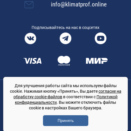
info@klimatprof.online
Подписывайтесь на нас в соцсетях
Для улучшения работы сайта мы используем файлы
Общество с ограниченной ответственностью «ТРЕЙДКОН», ОГРН:
cookie. Нажимая кнопку «Принять», Вы даете
согласие на
1167847364079, 197022, г. Санкт-Петербург, проспект Медиков, 7
обработку cookie-файлов
в соответствии с
Политикой
КЛИМАТПРОФ.ONLINE - оптовая продажа кондиционеров и
конфиденциальности
. Вы можете отключить файлы
климатической техники на территории РФ
cookie в настройках Вашего браузера.
© Сайт принадлежит ООО «ТРЕЙДКОН»
Принять
Политика конфиденциальности