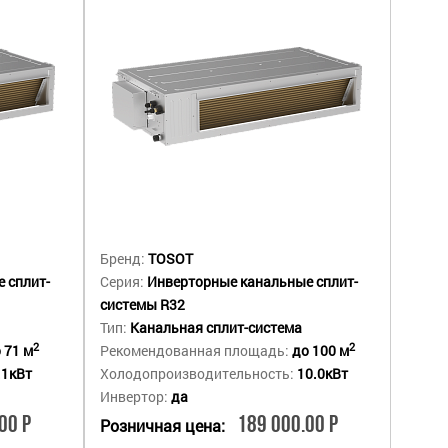
Бренд:
TOSOT
 сплит-
Серия:
Инверторные канальные сплит-
системы R32
Тип:
Канальная сплит-система
2
2
 71 м
Рекомендованная площадь:
до 100 м
.1кВт
Холодопроизводительность:
10.0кВт
Инвертор:
да
00 Р
189 000.00 Р
Розничная цена: