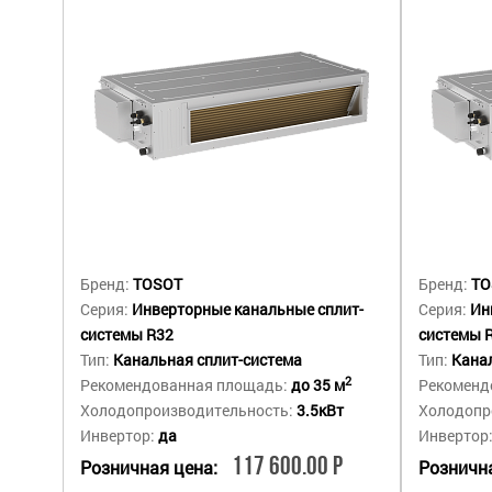
Бренд:
TOSOT
Бренд:
TO
Серия:
Инверторные канальные сплит-
Серия:
Ин
системы R32
системы 
Тип:
Канальная сплит-система
Тип:
Канал
2
Рекомендованная площадь:
до 35 м
Рекоменд
Холодопроизводительность:
3.5кВт
Холодопр
Инвертор:
да
Инвертор
117 600.00 Р
Розничная цена:
Рознична