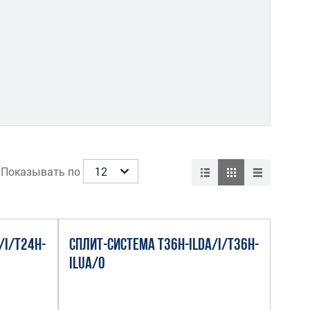
Показывать по
/I/T24H-
СПЛИТ-СИСТЕМА T36H-ILDA/I/T36H-
ILUA/O