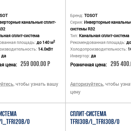
SOT
Бренд:
TOSOT
верторные канальные сплит-
Серия:
Инверторные канальные
R32
системы R32
ьная сплит-система
Тип:
Канальная сплит-система
2
ованная площадь:
до 140 м
Рекомендованная площадь:
до
оизводительность:
14.0кВт
Холодопроизводительность:
1
:
да
Инвертор:
да
259 000.00 Р
295 400.
я цена:
Розничная цена:
уйтесь
, чтобы узнать вашу
Авторизуйтесь
, чтобы узн
цену
ИСТЕМА
СПЛИТ-СИСТЕМА
/I_TFRI20B/O
TFRI30B/I_TFRI30B/O