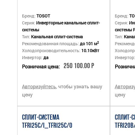
Бренд:
TOSOT
Бренд:
TO
Серия:
Инверторные канальные сплит-
Серия:
Ин
системы
системы 
Тип:
Канальная сплит-система
Тип:
Канал
2
Рекомендованная площадь:
до 101 м
Рекоменд
Холодопроизводительность:
10.10кВт
Холодопр
Инвертор:
да
Инвертор
250 100.00 Р
Розничная цена:
Рознична
Авторизуйтесь
, чтобы узнать вашу
Авториз
цену
цену
СПЛИТ-СИСТЕМА
СПЛИТ-С
TFRI25C/I_TFRI25C/O
TFRI20B