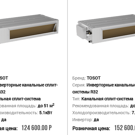
SOT
Бренд:
TOSOT
верторные канальные сплит-
Серия:
Инверторные канальные
R32
системы R32
ьная сплит-система
Тип:
Канальная сплит-система
2
ованная площадь:
до 51 м
Рекомендованная площадь:
до
оизводительность:
5.1кВт
Холодопроизводительность:
7
:
да
Инвертор:
да
124 600.00 Р
152 600.
я цена:
Розничная цена: