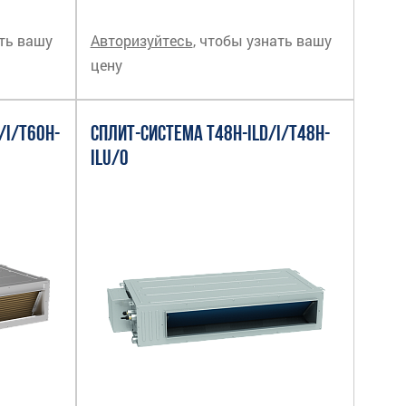
ать вашу
Авторизуйтесь
, чтобы узнать вашу
цену
/I/T60H-
СПЛИТ-СИСТЕМА T48H-ILD/I/T48H-
ILU/O