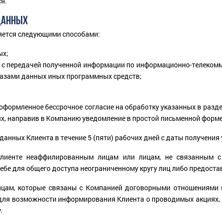
я.
 ДАННЫХ
яется следующими способами:
ых;
с передачей полученной информации по информационно-телекомм
азами данных иных программных средств;
 оформленное бессрочное согласие на обработку указанных в разд
ых, направив в Компанию уведомление в простой письменной форме
анных Клиента в течение 5 (пяти) рабочих дней с даты получения 
Клиенте неаффилированным лицам или лицам, не связанным с
бе для общего доступа неограниченному кругу лиц либо предостав
ам, которые связаны с Компанией договорными отношениями (ку
е для возможности информирования Клиента о проводимых акциях,
.