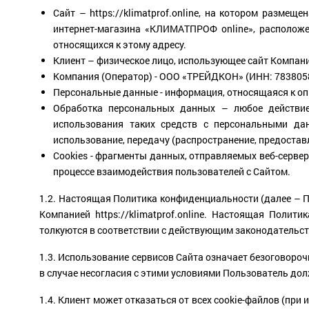
Сайт – https://klimatprof.online, на котором разме
интернет-магазина «КЛИМАТПРОФ online», расположе
относящихся к этому адресу.
Клиент – физическое лицо, использующее сайт Компани
Компания (Оператор) - ООО «ТРЕЙДКОН» (ИНН: 7838058932
Персональные данные - информация, относящаяся к опр
Обработка персональных данных – любое действие 
использования таких средств с персональными данн
использование, передачу (распространение, предостав
Cookies - фрагменты данных, отправляемых веб-серве
процессе взаимодействия пользователей с Cайтом.
1.2. Настоящая Политика конфиденциальности (далее – П
Компанией https://klimatprof.online. Настоящая Поли
толкуются в соответствии с действующим законодательст
1.3. Использование сервисов Сайта означает безоговоро
в случае несогласия с этими условиями Пользователь до
1.4. Клиент может отказаться от всех cookie-файлов (при