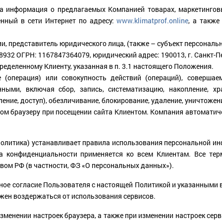
щена информация о предлагаемых Компанией товарах, маркетингов
нный в сети Интернет по адресу:
www.klimatprof.online
, а также
и, представитель юридического лица, (также – субъект персональ
 ОГРН: 1167847364079, юридический адрес: 190013, г. Санкт-Петерб
еделенному Клиенту, указанная в п. 3.1 настоящего Положения.
(операция) или совокупность действий (операций), совершае
ыми, включая сбор, запись, систематизацию, накопление, хран
ление, доступ), обезличивание, блокирование, удаление, уничтоже
ром браузеру при посещении сайта Клиентом. Компания автоматич
олитика) устанавливает правила использования персональной ин
тика конфиденциальности применяется ко всем Клиентам. Все те
вом РФ (в частности, ФЗ «О персональных данных»).
чное согласие Пользователя с настоящей Политикой и указанными 
лжен воздержаться от использования сервисов.
 изменении настроек браузера, а также при изменении настроек сер