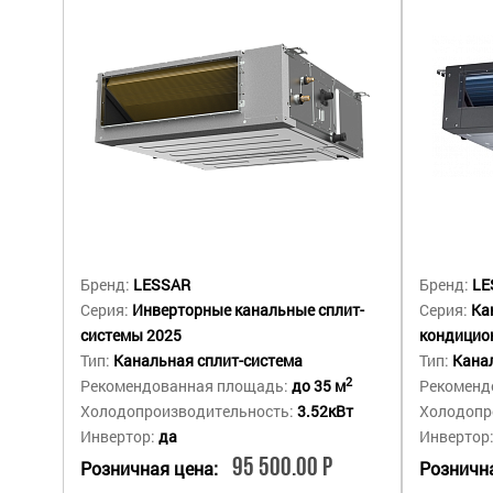
Бренд:
LESSAR
Бренд:
LE
Серия:
Инверторные канальные сплит-
Серия:
Ка
системы 2025
кондицио
Тип:
Канальная сплит-система
Тип:
Канал
2
Рекомендованная площадь:
до 35 м
Рекоменд
Холодопроизводительность:
3.52кВт
Холодопр
Инвертор:
да
Инвертор
95 500.00 Р
Розничная цена:
Рознична