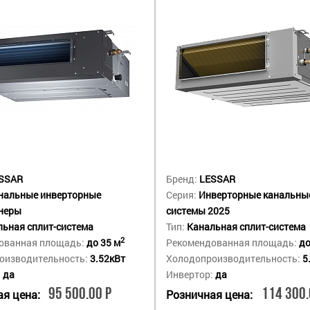
SSAR
Бренд:
LESSAR
нальные инверторные
Серия:
Инверторные канальные
неры
системы 2025
ьная сплит-система
Тип:
Канальная сплит-система
2
ованная площадь:
до 35 м
Рекомендованная площадь:
до
оизводительность:
3.52кВт
Холодопроизводительность:
5
:
да
Инвертор:
да
95 500.00 Р
114 300.
я цена:
Розничная цена: