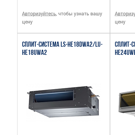
Авторизуйтесь
, чтобы узнать вашу
Авториз
цену
цену
СПЛИТ-СИСТЕМА LS-HE18DWA2/LU-
СПЛИТ-С
HE18UWA2
HE24UW