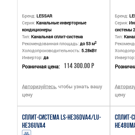
Бренд:
LESSAR
Бренд:
LE
Серия:
Канальные инверторные
Серия:
Ин
кондиционеры
системы 
Тип:
Канальная сплит-система
Тип:
Канал
2
Рекомендованная площадь:
до 53 м
Рекоменд
Холодопроизводительность:
5.28кВт
Холодопр
Инвертор:
да
Инвертор
114 300.00 Р
Розничная цена:
Рознична
Авторизуйтесь
, чтобы узнать вашу
Авториз
цену
цену
СПЛИТ-СИСТЕМА LS-HE36DVA4/LU-
СПЛИТ-С
HE36UVA4
HE48UM