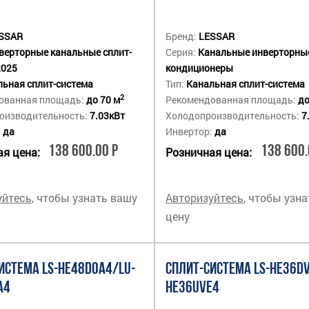
SSAR
Бренд:
LESSAR
верторные канальные сплит-
Серия:
Канальные инверторны
2025
кондиционеры
ьная сплит-система
Тип:
Канальная сплит-система
2
ованная площадь:
до 70 м
Рекомендованная площадь:
до
оизводительность:
7.03кВт
Холодопроизводительность:
7
:
да
Инвертор:
да
138 600.00 Р
138 600.
я цена:
Розничная цена:
уйтесь
, чтобы узнать вашу
Авторизуйтесь
, чтобы узн
цену
ИСТЕМА LS-HE48DOA4/LU-
СПЛИТ-СИСТЕМА LS-HE36DV
A4
HE36UVE4