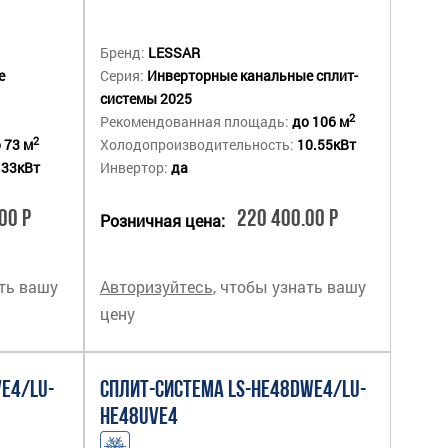
Бренд:
LESSAR
е
Серия:
Инверторные канальные сплит-
системы 2025
2
Рекомендованная площадь:
до 106 м
2
 73 м
Холодопроизводительность:
10.55кВт
.33кВт
Инвертор:
да
00 Р
220 400.00 Р
Розничная цена:
ать вашу
Авторизуйтесь
, чтобы узнать вашу
цену
E4/LU-
СПЛИТ-СИСТЕМА LS-HE48DWE4/LU-
HE48UVE4