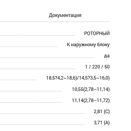
Документация
РОТОРНЫЙ
К наружному блоку
да
1 / 220 / 50
18,5?4,2~18,6)/14,5?3,5~16,0)
10,55(2,78–11,14)
11,14(2,78–11,72)
2,81 (С)
3,71 (A)