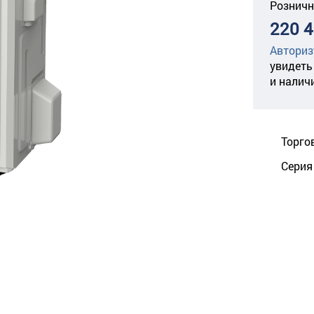
Розничн
220 4
Авториз
увидеть
и налич
Торго
Серия