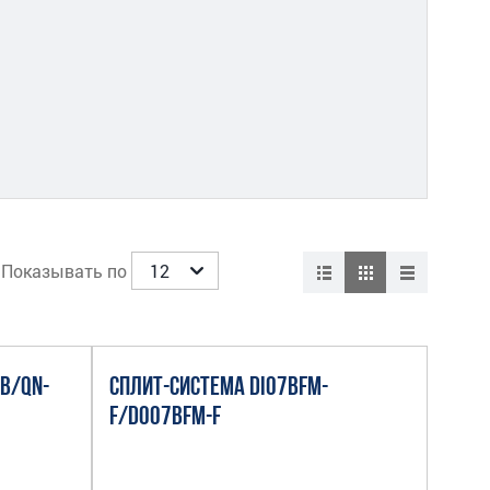
Показывать по
B/QN-
СПЛИТ-СИСТЕМА DI07BFM-
F/DO07BFM-F