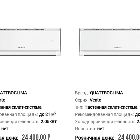
ATTROCLIMA
Бренд:
QUATTROCLIMA
nto
Серия:
Vento
нная сплит-система
Тип:
Настенная сплит-система
2
ованная площадь:
до 21 м
Рекомендованная площадь:
до
оизводительность:
2.05кВт
Холодопроизводительность:
2
:
нет
Инвертор:
нет
24 400.00 Р
24 400.0
я цена:
Розничная цена: