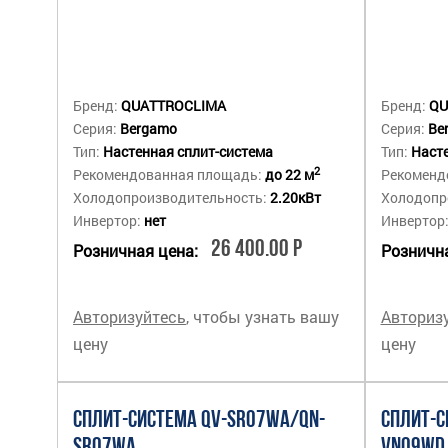
Бренд:
QUATTROCLIMA
Бренд:
QU
Серия:
Bergamo
Серия:
Be
Тип:
Настенная сплит-система
Тип:
Насте
2
Рекомендованная площадь:
до 22 м
Рекоменд
Холодопроизводительность:
2.20кВт
Холодопр
Инвертор:
нет
Инвертор
26 400.00 Р
Розничная цена:
Рознична
Авторизуйтесь
, чтобы узнать вашу
Авториз
цену
цену
СПЛИТ-СИСТЕМА QV-SR07WA/QN-
СПЛИТ-С