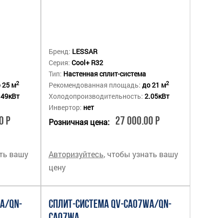
Бренд:
LESSAR
Серия:
Cool+ R32
Тип:
Настенная сплит-система
2
2
 25 м
Рекомендованная площадь:
до 21 м
.49кВт
Холодопроизводительность:
2.05кВт
Инвертор:
нет
0 Р
27 000.00 Р
Розничная цена:
ать вашу
Авторизуйтесь
, чтобы узнать вашу
цену
A/QN-
СПЛИТ-СИСТЕМА QV-CA07WA/QN-