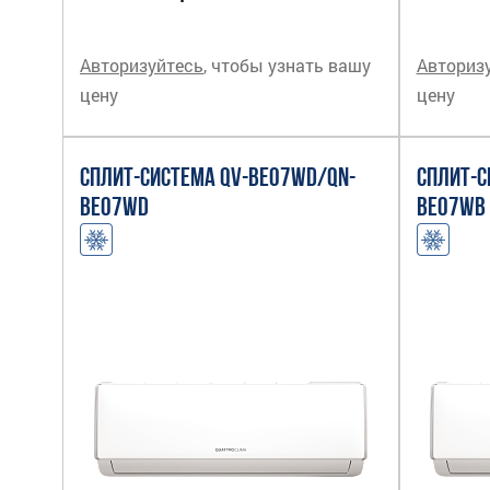
Авторизуйтесь
, чтобы узнать вашу
Авториз
цену
цену
СПЛИТ-СИСТЕМА QV-BE07WD/QN-
СПЛИТ-С
BE07WD
BE07WB