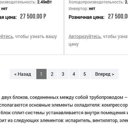
оизводительность:
2.49кВт
Холодопроизводительность:
2
:
нет
Инвертор:
нет
27 500.00 Р
27 500.0
я цена:
Розничная цена:
уйтесь
, чтобы узнать вашу
Авторизуйтесь
, чтобы узн
цену
< Назад
1
2
3
4
5
Вперед >
з двух блоков, соединенных между собой трубопроводом –
асполагаются основные элементы охладителя: компрессор;
й блок сплит-системы устанавливается внутри помещения
ит из следующих элементов: испаритель, вентилятор, эле