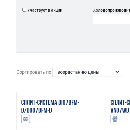
Участвует в акции
Холодопроизводите
Сортировать по
СПЛИТ-СИСТЕМА DI07BFM-
СПЛИТ-С
D/DO07BFM-D
VN07WD