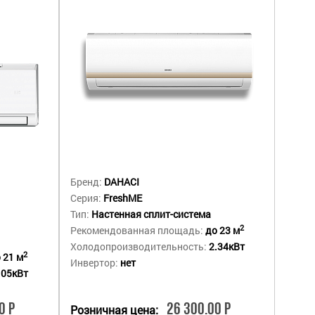
Бренд:
DAHACI
Серия:
FreshME
Тип:
Настенная сплит-система
2
Рекомендованная площадь:
до 23 м
Холодопроизводительность:
2.34кВт
2
 21 м
Инвертор:
нет
.05кВт
0 Р
26 300.00 Р
Розничная цена: