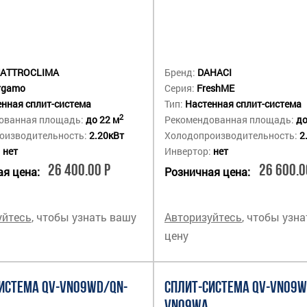
ATTROCLIMA
Бренд:
DAHACI
rgamo
Серия:
FreshME
нная сплит-система
Тип:
Настенная сплит-система
2
ованная площадь:
до 22 м
Рекомендованная площадь:
до
оизводительность:
2.20кВт
Холодопроизводительность:
2
:
нет
Инвертор:
нет
26 400.00 Р
26 600.0
я цена:
Розничная цена:
уйтесь
, чтобы узнать вашу
Авторизуйтесь
, чтобы узн
цену
ИСТЕМА QV-VN09WD/QN-
СПЛИТ-СИСТЕМА QV-VN09W