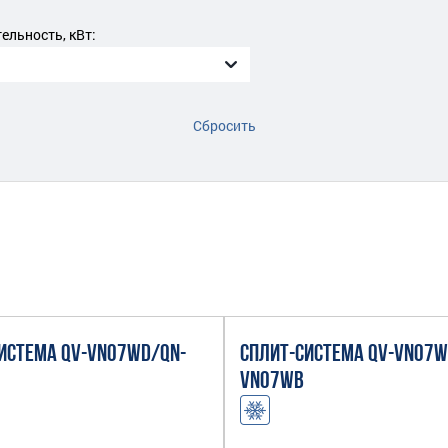
льность, кВт:
Сбросить
ИСТЕМА QV-VN07WD/QN-
СПЛИТ-СИСТЕМА QV-VN07W
VN07WB