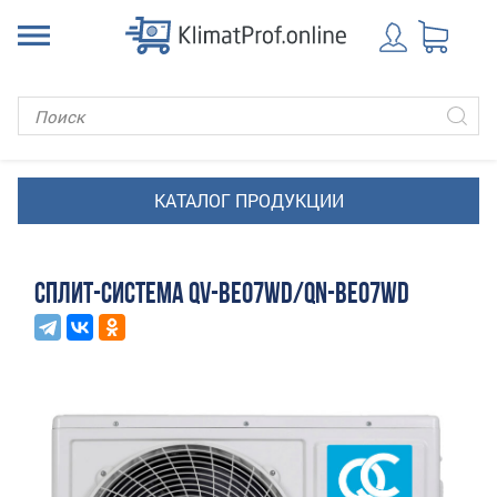
СПЛИТ-СИСТЕМА QV-BE07WD/QN-BE07WD