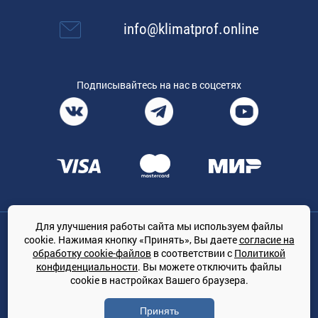
info@klimatprof.online
Подписывайтесь на нас в соцсетях
Для улучшения работы сайта мы используем файлы
Общество с ограниченной ответственностью «ТРЕЙДКОН», ОГРН:
cookie. Нажимая кнопку «Принять», Вы даете
согласие на
1167847364079, 197022, г. Санкт-Петербург, проспект Медиков, 7
обработку cookie-файлов
в соответствии с
Политикой
КЛИМАТПРОФ.ONLINE - оптовая продажа кондиционеров и
конфиденциальности
. Вы можете отключить файлы
климатической техники на территории РФ
cookie в настройках Вашего браузера.
© Сайт принадлежит ООО «ТРЕЙДКОН»
Принять