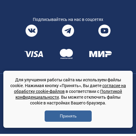
Подписывайтесь на нас в соцсетях
Для улучшения работы сайта мы используем файлы
Общество с ограниченной ответственностью «ТРЕЙДКОН», ОГРН:
cookie. Нажимая кнопку «Принять», Вы даете
согласие на
1167847364079, 197022, г. Санкт-Петербург, проспект Медиков, 7
обработку cookie-файлов
в соответствии с
Политикой
КЛИМАТПРОФ.ONLINE - оптовая продажа кондиционеров и
конфиденциальности
. Вы можете отключить файлы
климатической техники на территории РФ
cookie в настройках Вашего браузера.
© Сайт принадлежит ООО «ТРЕЙДКОН»
Принять
Политика конфиденциальности