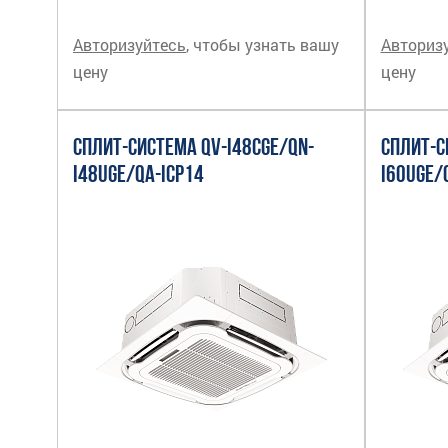
Авторизуйтесь
, чтобы узнать вашу
Авториз
цену
цену
СПЛИТ-СИСТЕМА QV-I48CGE/QN-
СПЛИТ-С
I48UGE/QA-ICP14
I60UGE/