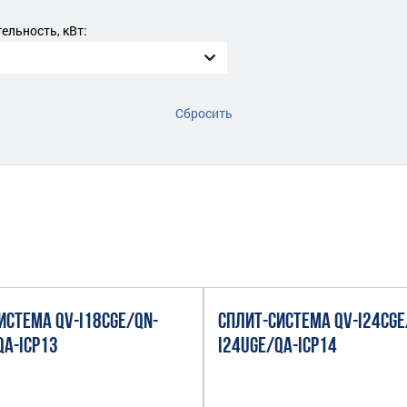
льность, кВт:
Сбросить
ИСТЕМА QV-I18CGE/QN-
СПЛИТ-СИСТЕМА QV-I24CGE
QA-ICP13
I24UGE/QA-ICP14