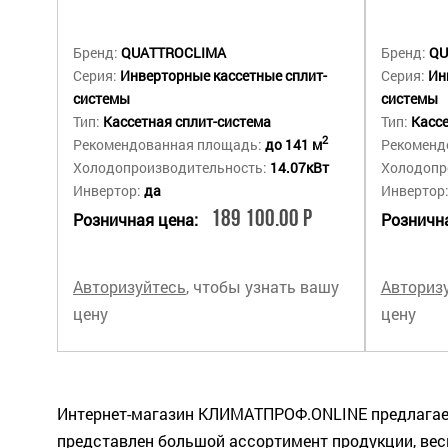
Бренд:
QUATTROCLIMA
Бренд:
QU
Серия:
Инверторные кассетные сплит-
Серия:
Ин
системы
системы
Тип:
Кассетная сплит-система
Тип:
Кассе
2
Рекомендованная площадь:
до 141 м
Рекоменд
Холодопроизводительность:
14.07кВт
Холодопр
Инвертор:
да
Инвертор
189 100.00 Р
Розничная цена:
Рознична
Авторизуйтесь
, чтобы узнать вашу
Авториз
цену
цену
Интернет-магазин КЛИМАТПРОФ.ONLINE предлагает 
представлен большой ассортимент продукции, весь