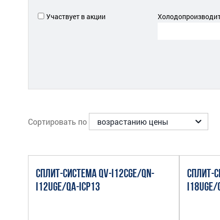
Участвует в акции
Холодопроизводите
Сортировать по
СПЛИТ-СИСТЕМА QV-I12CGE/QN-
СПЛИТ-С
I12UGE/QA-ICP13
I18UGE/