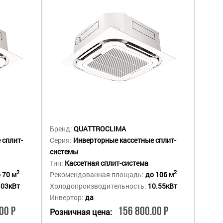
Бренд:
QUATTROCLIMA
 сплит-
Серия:
Инверторные кассетные сплит-
системы
Тип:
Кассетная сплит-система
2
2
 70 м
Рекомендованная площадь:
до 106 м
.03кВт
Холодопроизводительность:
10.55кВт
Инвертор:
да
00 Р
156 800.00 Р
Розничная цена: