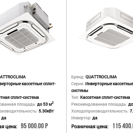
ATTROCLIMA
Бренд:
QUATTROCLIMA
верторные кассетные сплит-
Серия:
Инверторные кассетные
системы
тная сплит-система
Тип:
Кассетная сплит-система
2
ованная площадь:
до 53 м
Рекомендованная площадь:
до
оизводительность:
5.30кВт
Холодопроизводительность:
7
:
да
Инвертор:
да
95 000.00 Р
115 400.
я цена:
Розничная цена: