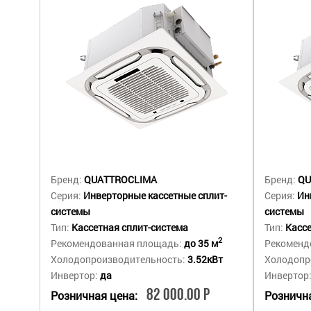
Бренд:
QUATTROCLIMA
Бренд:
QU
Серия:
Инверторные кассетные сплит-
Серия:
Ин
системы
системы
Тип:
Кассетная сплит-система
Тип:
Кассе
2
Рекомендованная площадь:
до 35 м
Рекоменд
Холодопроизводительность:
3.52кВт
Холодопр
Инвертор:
да
Инвертор
82 000.00 Р
Розничная цена:
Рознична