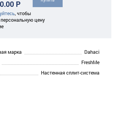
0.00 Р
уйтесь
,
чтобы
 персональную цену
ие
вая марка
Dahaci
FreshMe
Настенная сплит-система