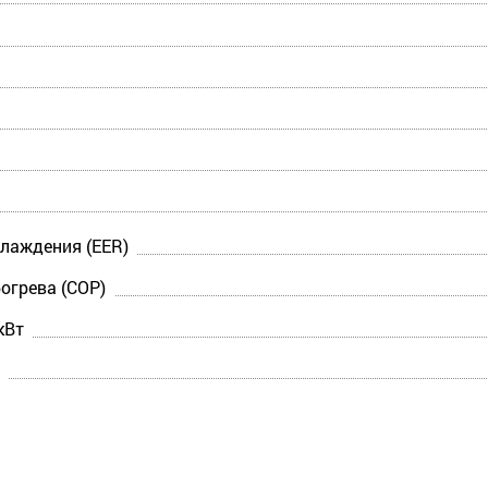
лаждения (EER)
огрева (COP)
кВт