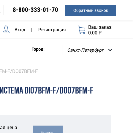
8-800-333-01-70
Обратный звонок
Ваш заказ:
Вход
|
Регистрация
0.00 Р
Город:
BFM-F/DO07BFM-F
ИСТЕМА DI07BFM-F/DO07BFM-F
ая цена
Купить