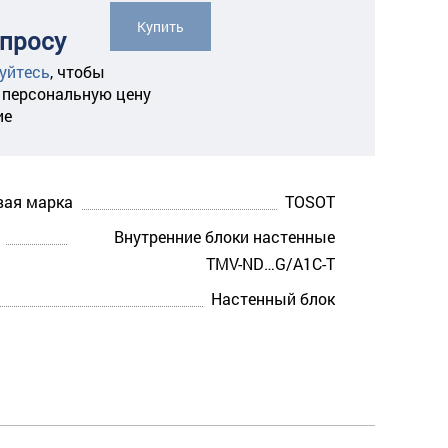
Купить
апросу
уйтесь
,
чтобы
 персональную цену
ие
вая марка
TOSOT
Внутренние блоки настенные
TMV-ND…G/A1C-T
Настенный блок