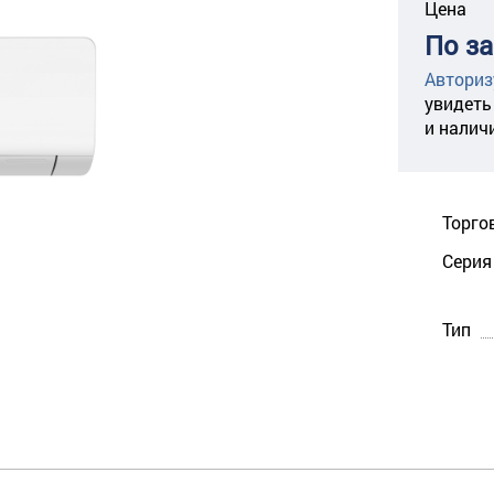
Цена
По з
Авториз
увидеть
и налич
Торго
Серия
Тип