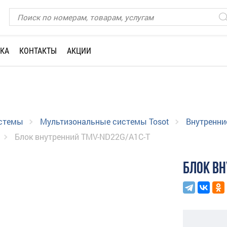
КА
КОНТАКТЫ
АКЦИИ
истемы
Мультизональные системы Tosot
Внутренни
Блок внутренний TMV-ND22G/A1C-T
БЛОК ВН