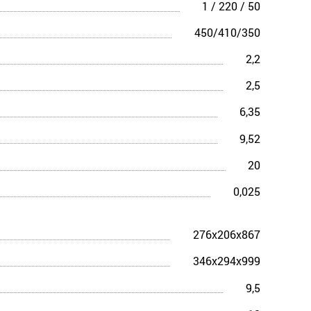
1 / 220 / 50
450/410/350
2,2
2,5
6,35
9,52
20
0,025
276x206x867
346x294x999
9,5