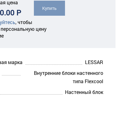
ая цена
Купить
0.00 Р
уйтесь
,
чтобы
 персональную цену
ие
вая марка
LESSAR
Внутренние блоки настенного
типа Flexcool
Настенный блок