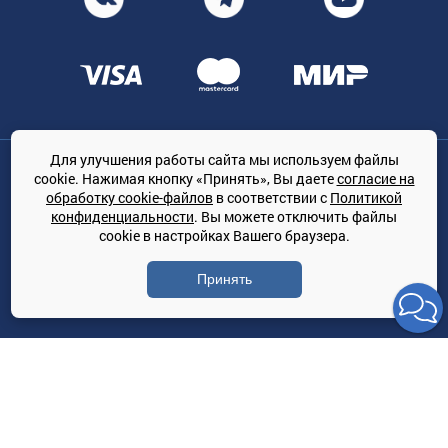
Для улучшения работы сайта мы используем файлы
Общество с ограниченной ответственностью «ТРЕЙДКОН», ОГРН:
cookie. Нажимая кнопку «Принять», Вы даете
согласие на
1167847364079, 197022, г. Санкт-Петербург, проспект Медиков, 7
обработку cookie-файлов
в соответствии с
Политикой
КЛИМАТПРОФ.ONLINE - оптовая продажа кондиционеров и
конфиденциальности
. Вы можете отключить файлы
климатической техники на территории РФ
cookie в настройках Вашего браузера.
© Сайт принадлежит ООО «ТРЕЙДКОН»
Принять
Политика конфиденциальности