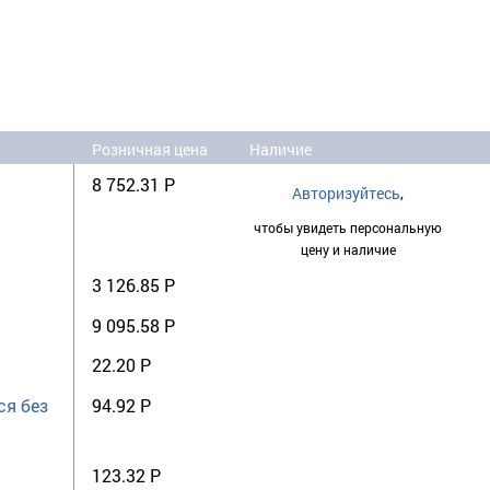
Розничная цена
Наличие
8 752.31 Р
Авторизуйтесь
,
чтобы увидеть персональную
цену и наличие
3 126.85 Р
9 095.58 Р
22.20 Р
ся без
94.92 Р
123.32 Р