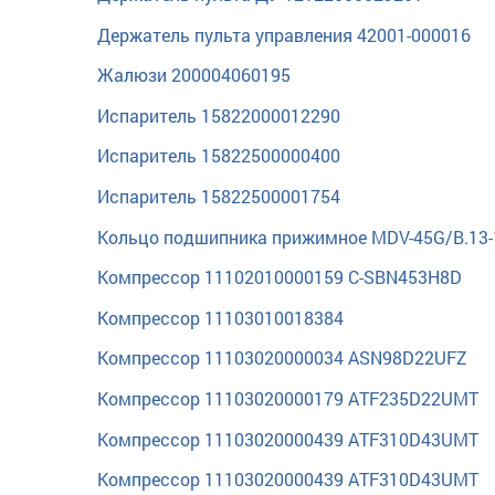
Держатель пульта управления 42001-000016
Жалюзи 200004060195
Испаритель 15822000012290
Испаритель 15822500000400
Испаритель 15822500001754
Кольцо подшипника прижимное MDV-45G/B.13-
Компрессор 11102010000159 C-SBN453H8D
Компрессор 11103010018384
Компрессор 11103020000034 ASN98D22UFZ
Компрессор 11103020000179 ATF235D22UMT
Компрессор 11103020000439 ATF310D43UMT
Компрессор 11103020000439 ATF310D43UMT