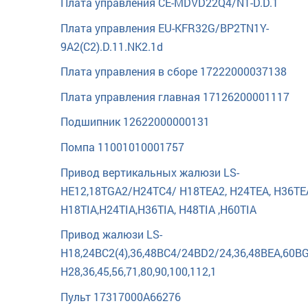
Плата управления CE-MDVD22Q4/N1-D.D.1
Плата управления EU-KFR32G/BP2TN1Y-
9A2(C2).D.11.NK2.1d
Плата управления в сборе 17222000037138
Плата управления главная 17126200001117
Подшипник 12622000000131
Помпа 11001010001757
Привод вертикальных жалюзи LS-
HE12,18TGA2/H24TC4/ H18TEA2, H24TEA, H36TE
H18TIA,H24TIA,H36TIA, H48TIA ,H60TIA
Привод жалюзи LS-
H18,24BC2(4),36,48BC4/24BD2/24,36,48BEA,60B
H28,36,45,56,71,80,90,100,112,1
Пульт 17317000A66276