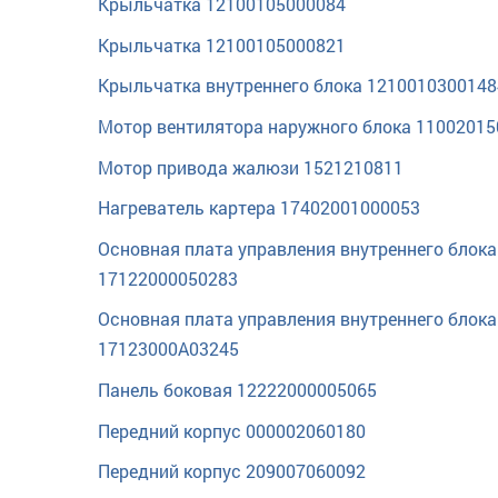
Крыльчатка 12100105000084
Крыльчатка 12100105000821
Крыльчатка внутреннего блока 1210010300148
Мотор вентилятора наружного блока 1100201
Мотор привода жалюзи 1521210811
Нагреватель картера 17402001000053
Основная плата управления внутреннего блока
17122000050283
Основная плата управления внутреннего блока
17123000A03245
Панель боковая 12222000005065
Передний корпус 000002060180
Передний корпус 209007060092