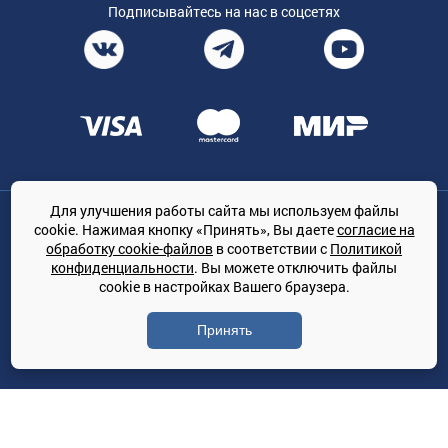
Подписывайтесь на нас в соцсетях
Для улучшения работы сайта мы используем файлы
Общество с ограниченной ответственностью «ТРЕЙДКОН», ОГРН:
cookie. Нажимая кнопку «Принять», Вы даете
согласие на
1167847364079, 197022, г. Санкт-Петербург, проспект Медиков, 7
обработку cookie-файлов
в соответствии с
Политикой
КЛИМАТПРОФ.ONLINE - оптовая продажа кондиционеров и
конфиденциальности
. Вы можете отключить файлы
климатической техники на территории РФ
cookie в настройках Вашего браузера.
© Сайт принадлежит ООО «ТРЕЙДКОН»
Принять
Политика конфиденциальности