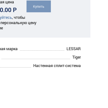
ая цена
Купить
0.00 Р
уйтесь
,
чтобы
 персональную цену
ие
вая марка
LESSAR
Tiger
Настенная сплит-система