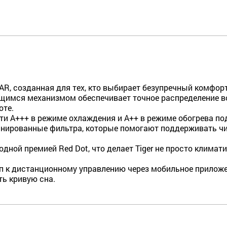
AR, созданная для тех, кто выбирает безупречный комфор
имся механизмом обеспечивает точное распределение во
оте.
и A+++ в режиме охлаждения и A++ в режиме обогрева по
инированные фильтра, которые помогают поддерживать чи
дной премией Red Dot, что делает Tiger не просто клима
п к дистанционному управлению через мобильное приложе
ть кривую сна.