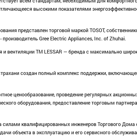
етствует всем стандартам, необходимым для комфортного 
, отличающееся высокими показателями энергоэффективнос
ования представлен торговой маркой TOSOT, собственник
оизводитель Gree Electric Appliances, Inc. of Zhuhai.
 и вентиляции TM LESSAR — бренда с максимально широко
 Астрахани создан полный комплекс поддержки, включающе
тное ценообразование, проведение регулярных акционных
ского оборудования, предоставление торговым партнера
а силами квалифицированных инженеров Торгового Дома
сдачи объекта в эксплуатацию и его сервисного обслужив