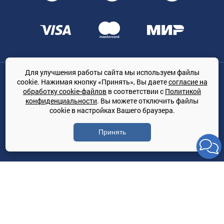
Для улучшения работы сайта мы используем файлы
Общество с ограниченной ответственностью «ТРЕЙДКОН», ОГРН:
cookie. Нажимая кнопку «Принять», Вы даете
согласие на
1167847364079, 197022, г. Санкт-Петербург, проспект Медиков, 7
обработку cookie-файлов
в соответствии с
Политикой
КЛИМАТПРОФ.ONLINE - оптовая продажа кондиционеров и
конфиденциальности
. Вы можете отключить файлы
климатической техники на территории РФ
cookie в настройках Вашего браузера.
© Сайт принадлежит ООО «ТРЕЙДКОН»
Принять
Политика конфиденциальности