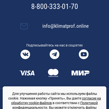
8-800-333-01-70
info@klimatprof.online
Подписывайтесь на нас в соцсетях
Для улучшения работы сайта мы используем файлы
Общество с ограниченной ответственностью «ТРЕЙДКОН», ОГРН:
cookie. Нажимая кнопку «Принять», Вы даете
согласие на
1167847364079, 197022, г. Санкт-Петербург, проспект Медиков, 7
обработку cookie-файлов
в соответствии с
Политикой
КЛИМАТПРОФ.ONLINE - оптовая продажа кондиционеров и
конфиденциальности
. Вы можете отключить файлы