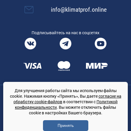
info@klimatprof.online
Подписывайтесь на нас в соцсетях
Для улучшения работы сайта мы используем файлы
Общество с ограниченной ответственностью «ТРЕЙДКОН», ОГРН:
cookie. Нажимая кнопку «Принять», Вы даете
согласие на
1167847364079, 197022, г. Санкт-Петербург, проспект Медиков, 7
обработку cookie-файлов
в соответствии с
Политикой
КЛИМАТПРОФ.ONLINE - оптовая продажа кондиционеров и
конфиденциальности
. Вы можете отключить файлы
климатической техники на территории РФ
cookie в настройках Вашего браузера.
© Сайт принадлежит ООО «ТРЕЙДКОН»
Принять
Политика конфиденциальности