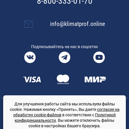
8-800-333-01-70
info@klimatprof.online
Подписывайтесь на нас в соцсетях
Для улучшения работы сайта мы используем файлы
Общество с ограниченной ответственностью «ТРЕЙДКОН», ОГРН:
cookie. Нажимая кнопку «Принять», Вы даете
согласие на
1167847364079, 197022, г. Санкт-Петербург, проспект Медиков, 7
обработку cookie-файлов
в соответствии с
Политикой
КЛИМАТПРОФ.ONLINE - оптовая продажа кондиционеров и
конфиденциальности
. Вы можете отключить файлы
климатической техники на территории РФ
cookie в настройках Вашего браузера.