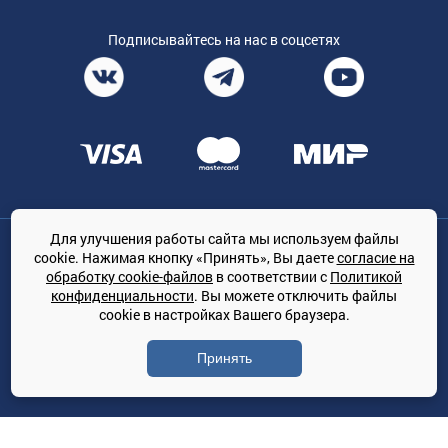
Подписывайтесь на нас в соцсетях
Для улучшения работы сайта мы используем файлы
Общество с ограниченной ответственностью «ТРЕЙДКОН», ОГРН:
cookie. Нажимая кнопку «Принять», Вы даете
согласие на
1167847364079, 197022, г. Санкт-Петербург, проспект Медиков, 7
обработку cookie-файлов
в соответствии с
Политикой
КЛИМАТПРОФ.ONLINE - оптовая продажа кондиционеров и
конфиденциальности
. Вы можете отключить файлы
климатической техники на территории РФ
cookie в настройках Вашего браузера.
© Сайт принадлежит ООО «ТРЕЙДКОН»
Принять
Политика конфиденциальности