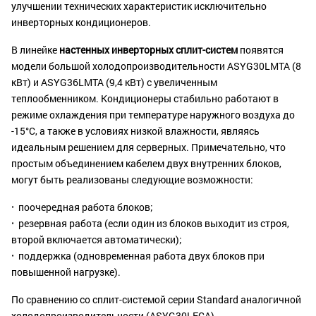
улучшении технических характеристик исключительно
инверторных кондиционеров.
В линейке
настенных инверторных сплит-систем
появятся
модели большой холодопроизводительности ASYG30LMTA (8
кВт) и ASYG36LMTA (9,4 кВт) с увеличенным
теплообменником. Кондиционеры стабильно работают в
режиме охлаждения при температуре наружного воздуха до
-15°С, а также в условиях низкой влажности, являясь
идеальным решением для серверных. Примечательно, что
простым объединением кабелем двух внутренних блоков,
могут быть реализованы следующие возможности:
·
поочередная работа блоков;
·
резервная работа (если один из блоков выходит из строя,
второй включается автоматически);
·
поддержка (одновременная работа двух блоков при
повышенной нагрузке).
По сравнению со сплит-системой серии Standard аналогичной
холодопроизводительности (ASYG30LFCA)