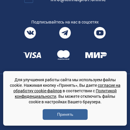
Подписывайтесь на нас в соцсетях
Для улучшения работы сайта мы используем файлы
Общество с ограниченной ответственностью «ТРЕЙДКОН», ОГРН:
cookie. Нажимая кнопку «Принять», Вы даете
согласие на
1167847364079, 197022, г. Санкт-Петербург, проспект Медиков, 7
обработку cookie-файлов
в соответствии с
Политикой
КЛИМАТПРОФ.ONLINE - оптовая продажа кондиционеров и
конфиденциальности
. Вы можете отключить файлы
климатической техники на территории РФ
cookie в настройках Вашего браузера.
© Сайт принадлежит ООО «ТРЕЙДКОН»
Принять
Политика конфиденциальности