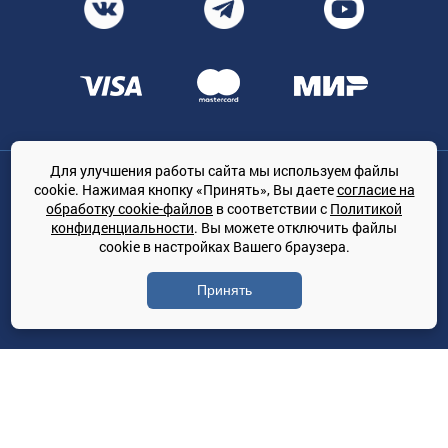
Для улучшения работы сайта мы используем файлы
Общество с ограниченной ответственностью «ТРЕЙДКОН», ОГРН:
cookie. Нажимая кнопку «Принять», Вы даете
согласие на
1167847364079, 197022, г. Санкт-Петербург, проспект Медиков, 7
обработку cookie-файлов
в соответствии с
Политикой
КЛИМАТПРОФ.ONLINE - оптовая продажа кондиционеров и
конфиденциальности
. Вы можете отключить файлы
климатической техники на территории РФ
cookie в настройках Вашего браузера.
© Сайт принадлежит ООО «ТРЕЙДКОН»
Принять
Политика конфиденциальности