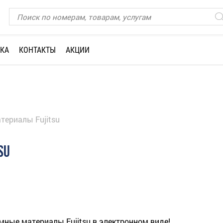
КА
КОНТАКТЫ
АКЦИИ
териалы Fujitsu
SU
ные материалы Fujitsu в электронном виде!