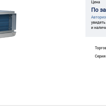
Цена
По з
Авториз
увидеть
и налич
Торго
Серия