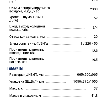
Вт
Объем рециркулируемого
2380
воздуха, м.куб/час
Уровень шума, В/С/Н,
52
дБ(А)
Вход/выход холодной
3/4
воды, дюйм
Отвод конденсата, мм
20
Электропитание, Ф/В/Гц
1 / 220 / 50
Производительность,
12,6
охлаждение, кВт
Производительность,
19,5
нагрев, кВт
ГАБАРИТЫ
Размеры (ШхВхГ), мм
965x290x965
Упаковка (ШхВхГ), мм
1050x375x1050
Масса, кг
37
Масса в упаковке, кг
41,8