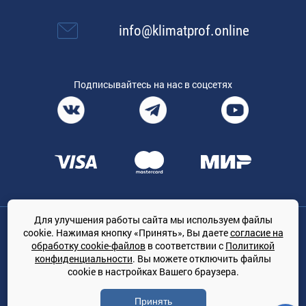
info@klimatprof.online
Подписывайтесь на нас в соцсетях
Для улучшения работы сайта мы используем файлы
Общество с ограниченной ответственностью «ТРЕЙДКОН», ОГРН:
cookie. Нажимая кнопку «Принять», Вы даете
согласие на
1167847364079, 197022, г. Санкт-Петербург, проспект Медиков, 7
обработку cookie-файлов
в соответствии с
Политикой
КЛИМАТПРОФ.ONLINE - оптовая продажа кондиционеров и
конфиденциальности
. Вы можете отключить файлы
климатической техники на территории РФ
cookie в настройках Вашего браузера.
© Сайт принадлежит ООО «ТРЕЙДКОН»
Принять