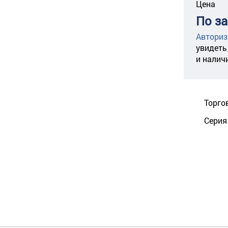
Цена
По з
Авториз
увидеть
и налич
Торго
Серия