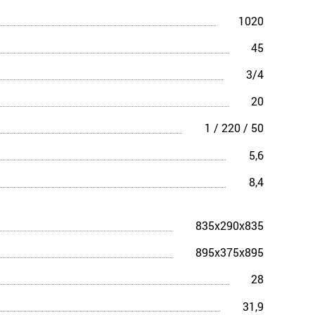
1020
45
3/4
20
1 / 220 / 50
5,6
8,4
835x290x835
895x375x895
28
31,9