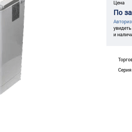
Цена
По з
Авториз
увидеть
и налич
Торго
Серия