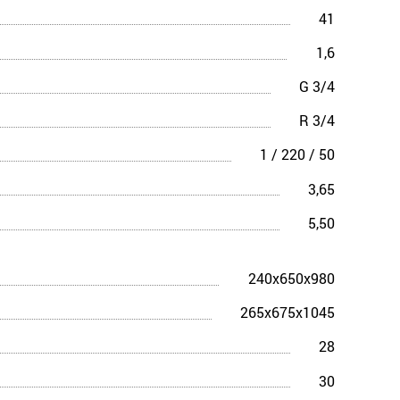
41
1,6
G 3/4
R 3/4
1 / 220 / 50
3,65
5,50
240x650x980
265x675x1045
28
30