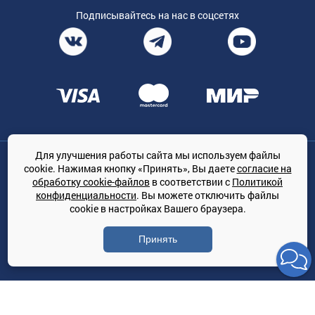
Подписывайтесь на нас в соцсетях
Для улучшения работы сайта мы используем файлы
Общество с ограниченной ответственностью «ТРЕЙДКОН», ОГРН:
cookie. Нажимая кнопку «Принять», Вы даете
согласие на
1167847364079, 197022, г. Санкт-Петербург, проспект Медиков, 7
обработку cookie-файлов
в соответствии с
Политикой
КЛИМАТПРОФ.ONLINE - оптовая продажа кондиционеров и
конфиденциальности
. Вы можете отключить файлы
климатической техники на территории РФ
cookie в настройках Вашего браузера.
© Сайт принадлежит ООО «ТРЕЙДКОН»
Принять
Политика конфиденциальности